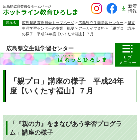
ペ
新着
広島県教育委員会
ホームページ
ー
情報
ジ
の
広島県教育委員会トップページ
>
広島県立生涯学習センター
>
県立
現在地
生涯学習センターの事業・概要
>
アーカイブ資料
>
「親プロ」講座
先
の様子 平成24年度【いくたす福山】７月
頭
で
広島県立生涯学習センター
す。
サブ
メニュー
本
文
「親プロ」講座の様子 平成24年
度【いくたす福山】７月
「『親の力』をまなびあう学習プログラ
ム」講座の様子