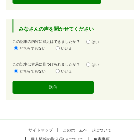
みなさんの声を聞かせてください
満
この記事の内容に満足はできましたか？
はい
足
どちらでもない
いいえ
度
容
この記事は容易に見つけられましたか？
はい
易
どちらでもない
いいえ
度
サイトマップ
このホームページについて
個人情報の取り扱いについて
免責事項