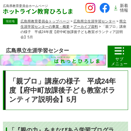
ペ
新着
広島県教育委員会
ホームページ
ー
情報
ジ
の
広島県教育委員会トップページ
>
広島県立生涯学習センター
>
県立
現在地
生涯学習センターの事業・概要
>
アーカイブ資料
>
「親プロ」講座
先
の様子 平成24年度【府中町放課後子ども教室ボランティア説明
頭
会】5月
で
す。
広島県立生涯学習センター
サブ
メニュー
本
文
「親プロ」講座の様子 平成24年
度【府中町放課後子ども教室ボラ
ンティア説明会】5月
「『親の力』をまなびあう学習プログラ