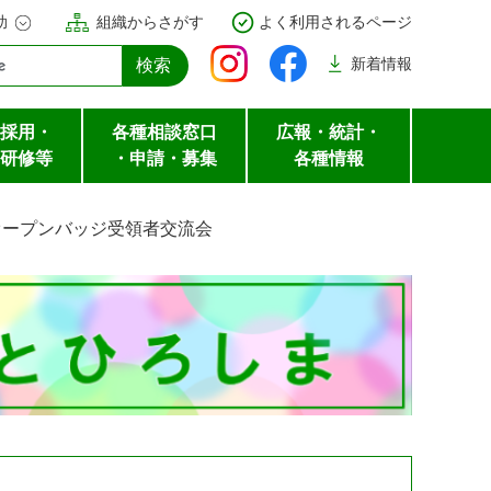
助
組織からさがす
よく利用されるページ
新着
情報
採用・
各種相談窓口
広報・統計・
研修等
・申請・募集
各種情報
オープンバッジ受領者交流会