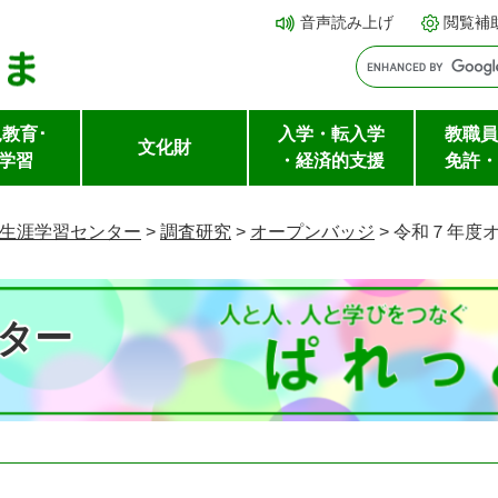
メ
本文へ
音声読み上げ
閲覧補
ニ
ュ
ー
教育･
入学・転入学
教職員
を
文化財
学習
・経済的支援
免許・
飛
ば
生涯学習センター
>
調査研究
>
オープンバッジ
>
令和７年度
し
て
ター