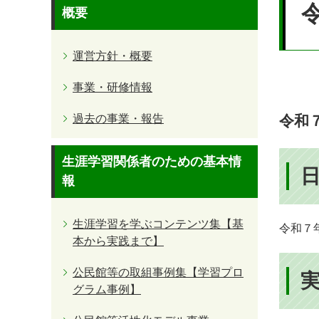
文
概要
運営方針・概要
事業・研修情報
過去の事業・報告
令和
生涯学習関係者のための基本情
報
生涯学習を学ぶコンテンツ集【基
令和７
本から実践まで】
公民館等の取組事例集【学習プロ
グラム事例】