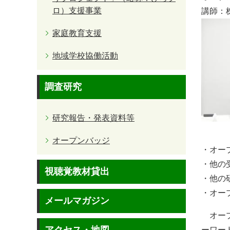
ロ）支援事業
講師：
家庭教育支援
地域学校協働活動
調査研究
研究報告・発表資料等
オープンバッジ
・オー
・他の
視聴覚教材貸出
・他の
・オー
メールマガジン
オープ
ーワー