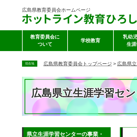
広島県教育委員会
ホームページ
教育委員会に
乳幼児
学校教育
ついて
生涯
ペ
ー
広島県教育委員会トップページ
>
広島県立
現在地
ジ
の
先
広島県立生涯学習セン
頭
で
す。
本
県立生涯学習センターの事業・