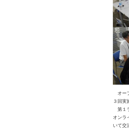
オープ
３回実
第１ラ
オンラ
いて交