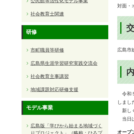
公民館等活性化モデル事業
対面・
社会教育士関連
研修
広島市総
市町職員等研修
広島県生涯学習研究実践交流会
社会教育主事講習
地域課題対応研修支援
令和５
しまし
モデル事業
新しく
当日は
広島版「学びから始まる地域づく
オープ
りプロジェクト」（略称：ひろプ