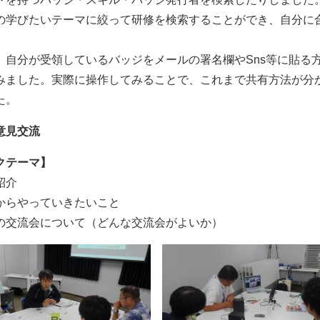
学びたいテーマに絞って研修を検索することができ、自分に
自分が受領しているバッジをメールの署名欄やSns等に貼る
みました。実際に操作してみることで、これまで共有方法が分
た。
意見交流
クテーマ】
紹介
からやっていきたいこと
の交流会について（どんな交流会がよいか）