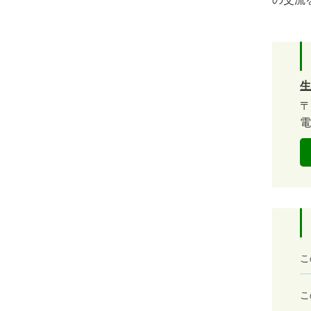
生
〒
電
満
こ
足
度
容
こ
易