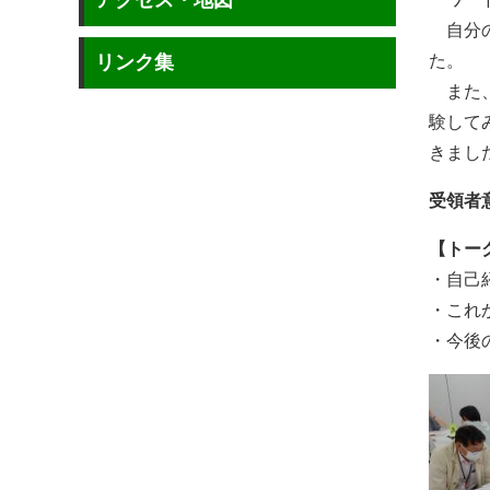
アクセス・地図
自分の
た。
リンク集
また、
験して
きまし
受領者
【トー
・自己
・これ
・今後