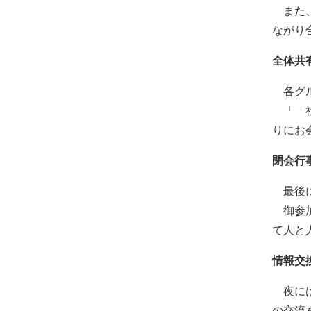
また、
ながり
全体共
各グル
「「社
りにお
閉会行
最後に
御参加
て人と
情報交
夜には
の交流