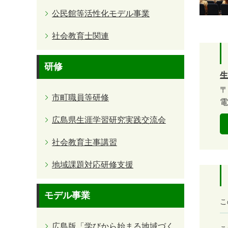
公民館等活性化モデル事業
社会教育士関連
研修
生
〒
市町職員等研修
電
広島県生涯学習研究実践交流会
社会教育主事講習
地域課題対応研修支援
モデル事業
満
こ
足
度
広島版「学びから始まる地域づく