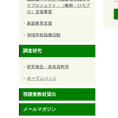
容
こ
りプロジェクト」（略称：ひろプ
易
度
ロ）支援事業
家庭教育支援
地域学校協働活動
調査研究
研究報告・発表資料等
オープンバッジ
視聴覚教材貸出
メールマガジン