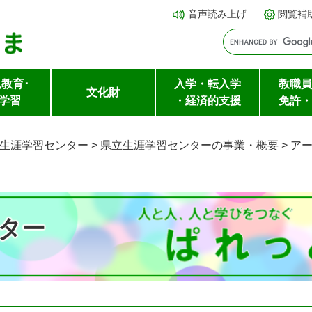
メ
本文へ
音声読み上げ
閲覧補
ニ
ュ
ー
教育･
入学・転入学
教職員
を
文化財
学習
・経済的支援
免許・
飛
ば
生涯学習センター
>
県立生涯学習センターの事業・概要
>
ア
し
て
ター