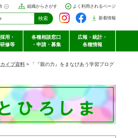
助
組織からさがす
よく利用されるページ
新着
情報
採用・
各種相談窓口
広報・統計・
研修等
・申請・募集
各種情報
ーカイブ資料
>
「『親の力』をまなびあう学習プログ