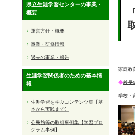
本
県立生涯学習センターの事業・
文
概要
運営方針・概要
事業・研修情報
過去の事業・報告
家庭教
生涯学習関係者のための基本情
◆
校長
報
学校・
生涯学習を学ぶコンテンツ集【基
本から実践まで】
公民館等の取組事例集【学習プロ
グラム事例】