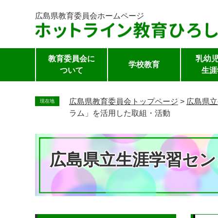
広島県教育委員会
ホームページ
教育委員会に
乳幼児
学校教育
ついて
生涯
ペ
ー
広島県教育委員会トップページ
>
広島県立
現在地
ジ
ラム」を活用した取組・活動
の
先
頭
広島県立生涯学習セン
で
す。