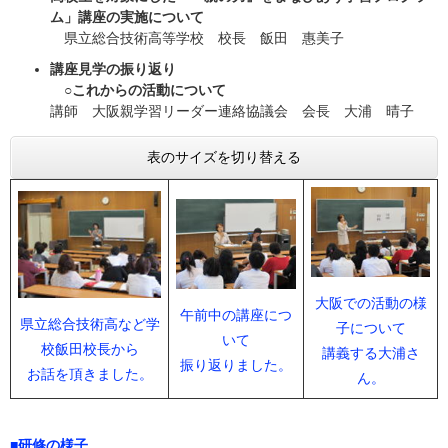
ム」講座の実施について
県立総合技術高等学校 校長 飯田 惠美子
講座見学の振り返り
○これからの活動について
講師 大阪親学習リーダー連絡協議会 会長 大浦 晴子
表のサイズを切り替える
大阪での活動の様
午前中の講座につ
県立総合技術高など学
子について
いて
校飯田校長から
講義する大浦さ
振り返りました。
お話を頂きました。
ん。
■研修の様子