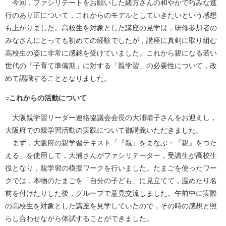
今回，ファシリテートをお願いした緒方さんの和やかで巧みな進
行のあり正について，これからのモデルとしていきたいという感想
も上がりました。高校生を対象とした講座の見学は，研修参加者の
みなさんにとっても初めての経験でしたが，講座に真剣に取り組む
高校生の姿に非常に感銘を受けていました。これから親になる若い
世代の「子育て準備期」に対する「親学習」の必要性について，改
めて認識することとなりました。
○これからの活動について
大阪親学習リーダー連絡協議会会長の大浦晴子さんをお迎えし，
大阪府での親学習活動の実践について御講義いただきました。
まず，大阪府の親学習テキスト「『親』をまなぶ・『親』をつた
える」を使用して，大浦さんがファシリテーター，受講生が高校生
役となり，親学習の模擬ワークを行いました。たまごを使ったワー
クでは，本物のたまごを「自分の子ども」に見立てて，温めたり名
前を付けたりした後，グループで意見交流しました。午前中に実際
の高校生を対象とした講座を見学していたので，その時の感想と照
らし合わせながら体試することができました。