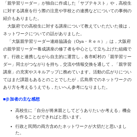
「親学習リーダー」が独自に作成した「サブテキスト」や，高校生
に対する講座を行う際の注意や学校との連携などについての事例の
紹介もありました。
大阪府での高校生に対する講座について教えていただいた後は，
ネットワークについての話がありました。
「大阪親学習リーダー連絡協議会（Oya・Ｒｅｎ）」は，大阪府
の親学習リーダー養成講座の修了者を中心として立ち上げた組織で
す。行政と連携しながら自主的に運営し，各市町村の「親学習リー
ダー」同士がつながりを持ち，交流や情報交換を通して，「親学習
講座」の充実やスキルアップに務めています。活動の広がりについ
てはまだ課題もあるとのことでしたが，広島県でのネットワークの
あり方を考えるうえでも，たいへん参考になりました。
■参
加者の主な感想
高校生に「自分が将来親としてどうありたいか考える」機会
を作ることができればと思います。
行政と民間の両方含めたネットワークが大切だと思いまし
た。