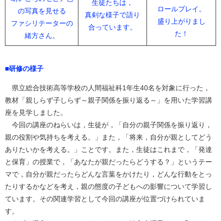
生徒たちは，
ロールプレイ。
の写真を見せる
真剣な様子で語り
盛り上がりまし
ファシリテーターの
合っています。
た！
緒方さん。
■研修の様子
県立総合技術高等学校の人間福祉科1年生40名を対象に行った，
教材「親しらず子しらず～親子関係を振り返る～」を用いた学習講
座を見学しました。
今回の講座のねらいは，生徒が，「自分の親子関係を振り返り，
親の役割や気持ちを考える。」また，「将来，自分が親としてどう
ありたいかを考える。」ことです。また，生徒はこれまで，「発達
と保育」の授業で，「あなたが親だったらどうする？」というテー
マで，自分が親だったらどんな言葉をかけたり，どんな行動をとっ
たりするかなどを考え，親の態度の子どもへの影響について学習し
ています。その関連学習として今回の講座が位置づけられていま
す。