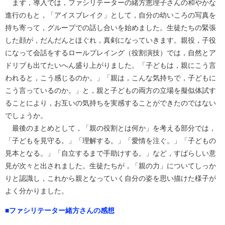
まず，導入では，ファシリテーターの緒方恵理子さんの和やかな
進行のもと，「アイスブレイク」として，自分の幼いころの写真を
持ち寄って，グループでの話し合いを始めました。生徒たちの緊張
した顔が，だんだんとほぐれ，真剣になっていきます。親役，子役
になって会話をするロールプレイング（役割演技）では，自然とア
ドリブも出てたいへん盛り上がりました。「子どもは，親にこう言
われると，こう感じるのか。」「親は，こんな気持ちで，子どもに
こう言っているのか。」と，親と子どもの両方の立場を擬似体試す
ることにより，お互いの気持ちを実感することができたのではない
でしょうか。
最後のまとめとして，「親の役割とは何か」を考える部分では，
「子どもを見守る。」「理解する。」「愛情を注ぐ。」「子どもの
見本となる。」「自立するまで手助けする。」など，すばらしい意
見が次々と出されました。生徒たちが，「親の力」についてしっか
りと認識し，これから親となっていく自分の姿を思い描けた様子が
よく分かりました。
■ファシリテーター緒方さんの感想