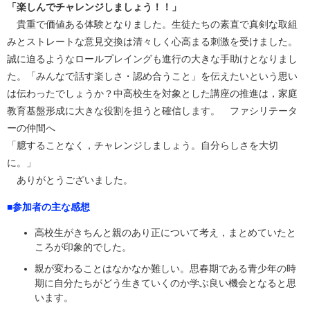
「楽しんでチャレンジしましょう！！」
貴重で価値ある体験となりました。生徒たちの素直で真剣な取組
みとストレートな意見交換は清々しく心高まる刺激を受けました。
誠に迫るようなロールプレイングも進行の大きな手助けとなりまし
た。「みんなで話す楽しさ・認め合うこと」を伝えたいという思い
は伝わったでしょうか？中高校生を対象とした講座の推進は，家庭
教育基盤形成に大きな役割を担うと確信します。 ファシリテータ
ーの仲間へ
「臆することなく，チャレンジしましょう。自分らしさを大切
に。」
ありがとうございました。
■参加者の主な感想
高校生がきちんと親のあり正について考え，まとめていたと
ころが印象的でした。
親が変わることはなかなか難しい。思春期である青少年の時
期に自分たちがどう生きていくのか学ぶ良い機会となると思
います。