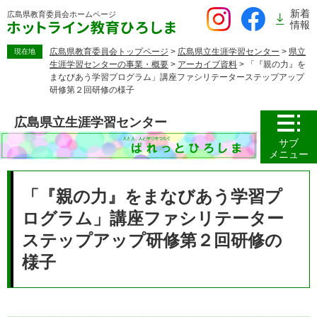
ペ
新着
広島県教育委員会
ホームページ
ー
情報
ジ
の
広島県教育委員会トップページ
>
広島県立生涯学習センター
>
県立
現在地
生涯学習センターの事業・概要
>
アーカイブ資料
>
「『親の力』を
先
まなびあう学習プログラム」講座ファシリテーターステップアップ
頭
研修第２回研修の様子
で
す。
広島県立生涯学習センター
サブ
メニュー
本
文
「『親の力』をまなびあう学習プ
ログラム」講座ファシリテーター
ステップアップ研修第２回研修の
様子