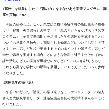
○高校生を対象にした「『親の力』をまなびあう学習プログラム」講
座の実施について
今回の研修会場となった県立総合技術高等学校の飯田惠美子校長
より，授業（教育課程）の中で，「『親の力』をまなびあう学習プ
ログラム」（子育て準備期）を活用した学習講座を実施することに
ついての意義や意味合い，期待される効果などについてお話しを頂
きました。高など学校で実施する上でのポイントや留意点，高など
学校で講座を実施する場合，どのような教科・科目またそのほかの
課外活動などでの実施が可能なのかなどについてのお話しもあり，
これから高など学校での活動を展開していくうえで，たいへん参考
になりました。
○講座見学の振り返り
午前中に行った「講座」の振り返りを，ファシリテーターの緒方
さんと大阪親学習リーダー連絡協議会会長の大浦晴子さんを中心に
行いました。