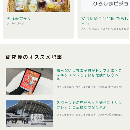
ふれ愛プラザ
安心▷誇り▷挑戦 ひろし
ョン
ふれあいプラザ
あんしん ほこり ちょうせん ひろしまビジ
研究員のオススメ記事
知らないうちに子供がトラブルに？フ
ィルタリングで子供を危険から守ろ
う！
ひろしまを学ぶ･ひろしまで暮らす |
2026年2月25日(水)
スポーツで広島をもっと好きに！サン
フレッチェ広島がつなぐ未来
ひろしまを学ぶ･ひろしまで暮らす |
2026年2月20日(金)