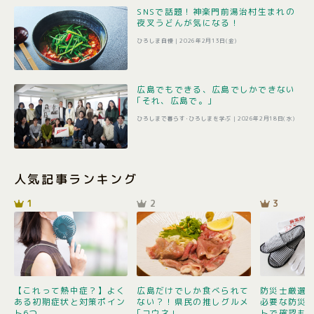
SNSで話題！神楽門前湯治村生まれの
夜叉うどんが気になる！
ひろしま自慢 |
2026年2月13日(金)
広島でもできる、広島でしかできない
｢それ、広島で。｣
ひろしまで暮らす･ひろしまを学ぶ |
2026年2月18日(水)
人気記事ランキング
1
2
3
【これって熱中症？】よく
広島だけでしか食べられて
防災士厳選1
ある初期症状と対策ポイン
ない？！県民の推しグルメ
必要な防災
ト6つ
｢コウネ｣
トで確認も 