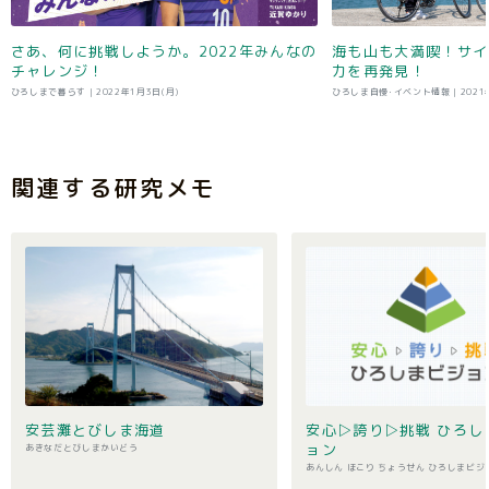
さあ、何に挑戦しようか。2022年みんなの
海も山も大満喫！サイ
チャレンジ！
力を再発見！
ひろしまで暮らす |
2022年1月3日(月)
ひろしま自慢･イベント情報 |
2021
関連する研究メモ
安芸灘とびしま海道
安心▷誇り▷挑戦 ひろし
ョン
あきなだとびしまかいどう
あんしん ほこり ちょうせん ひろしまビジ