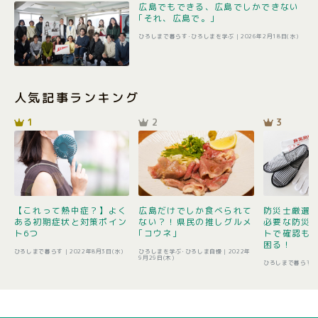
広島でもできる、広島でしかできない
｢それ、広島で。｣
ひろしまで暮らす･ひろしまを学ぶ |
2026年2月18日(水)
人気記事ランキング
1
2
3
【これって熱中症？】よく
広島だけでしか食べられて
防災士厳選1
ある初期症状と対策ポイン
ない？！県民の推しグルメ
必要な防災
ト6つ
｢コウネ｣
トで確認も 
困る！
ひろしまで暮らす |
2022年8月3日(水)
ひろしまを学ぶ･ひろしま自慢 |
2022年
9月29日(木)
ひろしまで暮らす 