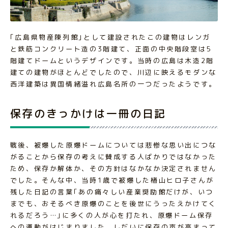
｢広島県物産陳列館｣として建設されたこの建物はレンガ
と鉄筋コンクリート造の3階建て、正面の中央階段室は5
階建てドームというデザインです。当時の広島は木造2階
建ての建物がほとんどでしたので、川辺に映えるモダンな
西洋建築は異国情緒溢れ広島名所の一つだったようです。
保存のきっかけは一冊の日記
戦後、被爆した原爆ドームについては悲惨な思い出につな
がることから保存の考えに賛成する人ばかりではなかった
ため、保存か解体か、その方針はなかなか決定されません
でした。そんな中、当時1歳で被爆した楮山ヒロ子さんが
残した日記の言葉｢あの痛々しい産業奨励館だけが、いつ
までも、おそるべき原爆のことを後世にうったえかけてく
れるだろう…｣に多くの人が心を打たれ、原爆ドーム保存
への運動がはじまりました。しだいに保存の声が高まって