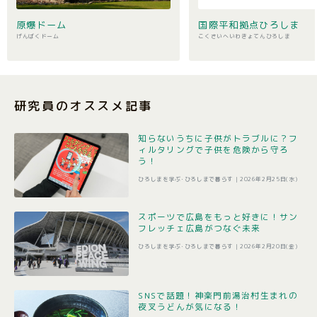
原爆ドーム
国際平和拠点ひろしま
げんばくドーム
こくさいへいわきょてんひろしま
研究員のオススメ記事
知らないうちに子供がトラブルに？フ
ィルタリングで子供を危険から守ろ
う！
ひろしまを学ぶ･ひろしまで暮らす |
2026年2月25日(水)
スポーツで広島をもっと好きに！サン
フレッチェ広島がつなぐ未来
ひろしまを学ぶ･ひろしまで暮らす |
2026年2月20日(金)
SNSで話題！神楽門前湯治村生まれの
夜叉うどんが気になる！