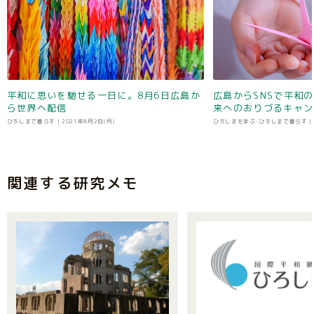
平和に思いを馳せる一日に。8月6日広島か
広島からSNSで平和
ら世界へ配信
来へのおりづるキャン
ひろしまで暮らす |
2021年8月2日(月)
ひろしまを学ぶ･ひろしまで暮らす |
関連する研究メモ