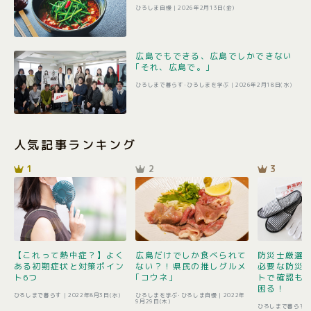
ひろしま自慢 |
2026年2月13日(金)
広島でもできる、広島でしかできない
｢それ、広島で。｣
ひろしまで暮らす･ひろしまを学ぶ |
2026年2月18日(水)
人気記事ランキング
1
2
3
【これって熱中症？】よく
広島だけでしか食べられて
防災士厳選1
ある初期症状と対策ポイン
ない？！県民の推しグルメ
必要な防災
ト6つ
｢コウネ｣
トで確認も 
困る！
ひろしまで暮らす |
2022年8月3日(水)
ひろしまを学ぶ･ひろしま自慢 |
2022年
9月29日(木)
ひろしまで暮らす 