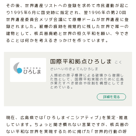
その後、世界遺産リストへの登録を求めて市民運動が起こ
り1995年6月に国史跡に指定され、翌1996年の第20回
世界遺産委員会メリダ会議にて原爆ドームが世界遺産に登
録されました。被爆の痕跡を視覚的に残した世界で唯一の
建物として、核兵器廃絶と世界の恒久平和を願い、今でき
ることは何かを考えるきっかけを作っています。
国際平和拠点ひろしま
こく
さいへいわきょてんひろしま
人類初の原子爆弾による破壊から復興し
た地として、国際平和実現のために広島
が果たすべき使命や役割を構想としてま
とめている。
詳細を見る
現在、広島県では｢ひろしまイニシアティブ｣を策定･推進
しています。ちょっと聞き慣れない言葉ですが、核兵器の
ない平和な世界を実現するために掲げた｢世界的行動の呼