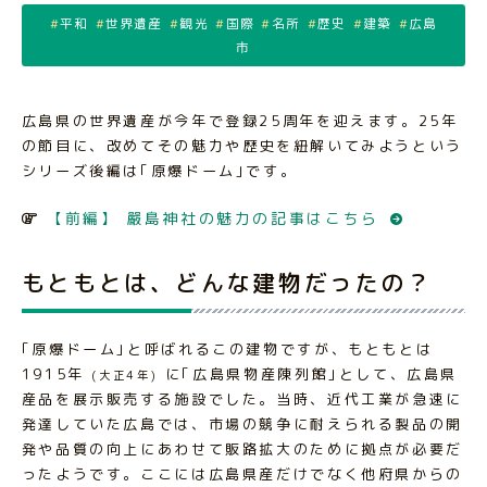
平和
世界遺産
観光
国際
名所
歴史
建築
広島
市
広島県の世界遺産が今年で登録25周年を迎えます。25年
の節目に、改めてその魅力や歴史を紐解いてみようという
シリーズ後編は｢原爆ドーム｣です。
【前編】 嚴島神社の魅力の記事はこちら
もともとは、どんな建物だったの？
｢原爆ドーム｣と呼ばれるこの建物ですが、もともとは
1915年
に｢広島県物産陳列館｣として、広島県
(大正4年)
産品を展示販売する施設でした。当時、近代工業が急速に
発達していた広島では、市場の競争に耐えられる製品の開
発や品質の向上にあわせて販路拡大のために拠点が必要だ
ったようです。ここには広島県産だけでなく他府県からの