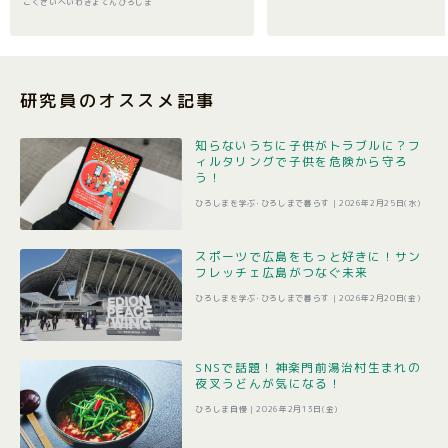
こくさいへいわきょてんひろしま
研究員のオススメ記事
知らないうちに子供がトラブルに？フ
ィルタリングで子供を危険から守ろ
う！
ひろしまを学ぶ･ひろしまで暮らす |
2026年2月25日(水)
スポーツで広島をもっと好きに！サン
フレッチェ広島がつなぐ未来
ひろしまを学ぶ･ひろしまで暮らす |
2026年2月20日(金)
SNSで話題！神楽門前湯治村生まれの
夜叉うどんが気になる！
ひろしま自慢 |
2026年2月13日(金)