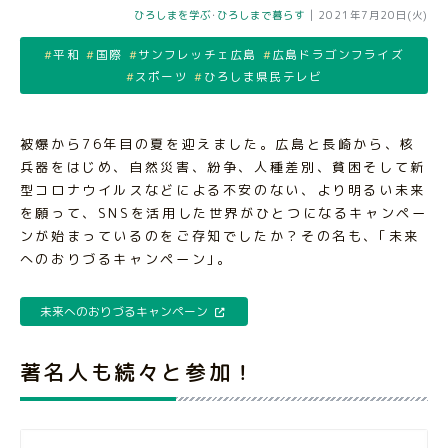
ひろしまを学ぶ
･
ひろしまで暮らす
|
2021年7月20日(火)
平和
国際
サンフレッチェ広島
広島ドラゴンフライズ
スポーツ
ひろしま県民テレビ
被爆から76年目の夏を迎えました。広島と長崎から、核
兵器をはじめ、自然災害、紛争、人種差別、貧困そして新
型コロナウイルスなどによる不安のない、より明るい未来
を願って、SNSを活用した世界がひとつになるキャンペー
ンが始まっているのをご存知でしたか？その名も、｢未来
へのおりづるキャンペーン｣。
未来へのおりづるキャンペーン
著名人も続々と参加！