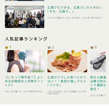
広島でもできる、広島でしかできない
｢それ、広島で。｣
ひろしまで暮らす･ひろしまを学ぶ |
2026年2月18日(水)
人気記事ランキング
1
2
3
【これって熱中症？】よく
広島だけでしか食べられて
防災士厳選1
ある初期症状と対策ポイン
ない？！県民の推しグルメ
必要な防災
ト6つ
｢コウネ｣
トで確認も 
困る！
ひろしまで暮らす |
2022年8月3日(水)
ひろしまを学ぶ･ひろしま自慢 |
2022年
9月29日(木)
ひろしまで暮らす 