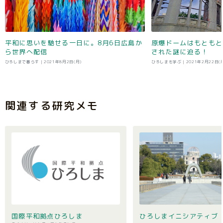
平和に思いを馳せる一日に。8月6日広島か
原爆ドームはもともと
ら世界へ配信
された謎に迫る！
ひろしまで暮らす |
2021年8月2日(月)
ひろしまを学ぶ |
2021年2月22日(
関連する研究メモ
国際平和拠点ひろしま
ひろしまイニシアティブ