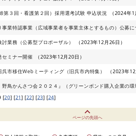
師第３回・看護第２回）採用選考試験 申込状況
2024年
り事業特認事業（広域事業者を事業主体とするもの）公募に
検討業務（公募型プロポーザル）
2023年12月26日
発セミナー開催
2023年12月20日
回呉市移住Webミーティング（旧呉市内特集）
2023年1
 野鳥かんさつ会２０２４』（グリーンボンド購入企業の環
9
[
20
]
[
21
]
[
22
]
[
23
]
[
24
]
ページの先頭へ