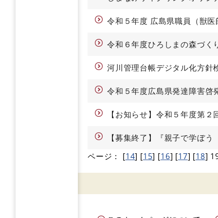
令和５年度 広島県職員（獣医
令和６年度ひろしまの森づく
河川管理台帳デジタル化方針
令和５年度広島県発達障害啓
【お知らせ】令和５年度第２
【募集終了】『親子で学ぼう
ページ：
[
14
]
[
15
]
[
16
]
[
17
]
[
18
]
1