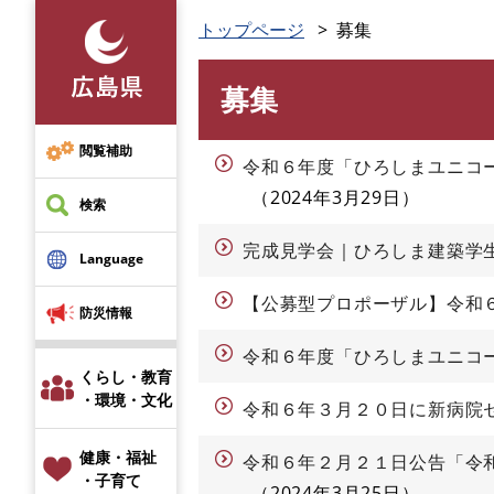
ペ
トップページ
募集
ー
ジ
募集
の
本
先
文
頭
閲覧補助
令和６年度「ひろしまユニコ
で
2024年3月29日
す
検索
。
完成見学会｜ひろしま建築学生
Language
【公募型プロポーザル】令和
防災情報
令和６年度「ひろしまユニコ
くらし・教育
・環境・文化
令和６年３月２０日に新病院
健康・福祉
令和６年２月２１日公告「令
・子育て
2024年3月25日