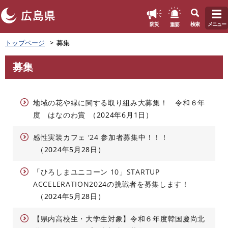
このページの本文へ
重要
防災
検索
メニュー
ペ
トップページ
募集
ー
ジ
募集
の
本
先
文
頭
で
地域の花や緑に関する取り組み大募集！ 令和６年
す
度 はなのわ賞
2024年6月1日
。
感性実装カフェ '24 参加者募集中！！！
2024年5月28日
「ひろしまユニコーン 10」STARTUP
ACCELERATION2024の挑戦者を募集します！
2024年5月28日
【県内高校生・大学生対象】令和６年度韓国慶尚北