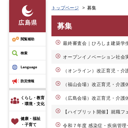
ペ
トップページ
募集
ー
ジ
募集
の
本
先
文
頭
閲覧補助
最終審査会｜ひろしま建築学生
で
す
検索
オープンイノベーション社会
。
Language
（オンライン）改正育児・介
防災情報
（福山会場）改正育児・介護
くらし・教育
（広島会場）改正育児・介護
・環境・文化
【ハイブリット開催】就職フ
健康・福祉
・子育て
令和７年度 感染症・疾病管