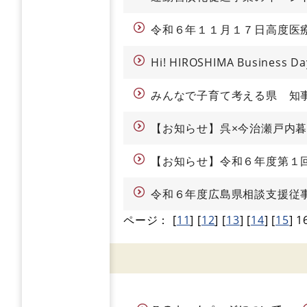
令和６年１１月１７日高度医
Hi! HIROSHIMA Busines
みんなで子育て考える県 知
【お知らせ】呉×今治瀬戸内
【お知らせ】令和６年度第１
令和６年度広島県相談支援従
ページ：
[
11
]
[
12
]
[
13
]
[
14
]
[
15
]
1