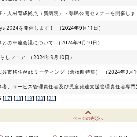
療・人材育成拠点（新病院）・県民公開セミナーを開催しま
s Days 2024を開催します！
2024年9月11日
事との車座会議について
2024年9月10日
暮らしフェア
2024年9月10日
回呉市移住Webミーティング（倉橋町特集）
2024年9月
事者、サービス管理責任者及び児童発達支援管理責任者専門
6
[
17
]
[
18
]
[
19
]
[
20
]
[
21
]
ページの先頭へ