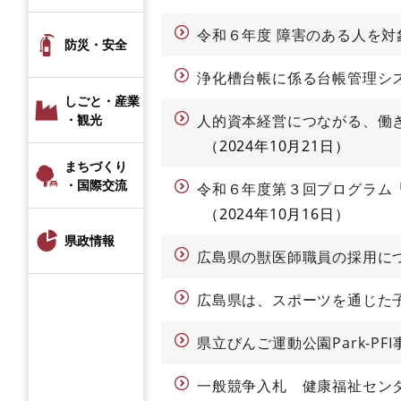
令和６年度 障害のある人を
防災・安全
浄化槽台帳に係る台帳管理シ
しごと・産業
・観光
人的資本経営につながる、働き
2024年10月21日
まちづくり
・国際交流
令和６年度第３回プログラム「
2024年10月16日
県政情報
広島県の獣医師職員の採用
広島県は、スポーツを通じた
県立びんご運動公園Park-P
一般競争入札 健康福祉セン