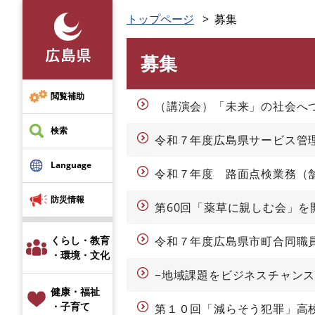
ペ
トップページ
募集
ー
ジ
募集
の
本
先
文
頭
閲覧補助
（講演会）「未来」の社会へ
で
す
検索
令和７年度広島県サービス管
。
Language
令和７年度 路面点検業務（
防災情報
第60回「薬草に親しむ会」を
くらし・教育
令和７年度広島県市町合同職
・環境・文化
−地域課題をビジネスチャン
健康・福祉
・子育て
第１０回「減らそう犯罪」高