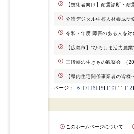
【技術者向け】耐震診断・耐
介護デジタル中核人材養成研
令和７年度 障害のある人を対
【広島市】“ひろしま活力農業
三段峡の生きもの観察会
2
【県内住宅関係事業者の皆様
ページ：
[
6
]
[
7
]
[
8
]
[
9
]
[
10
]
11
[
12
このホームページについて