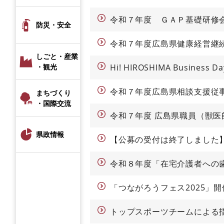
令和７年度 ＧＡＰ基礎研修
防災・安全
令和７年度広島県健康経営継
しごと・産業
・観光
Hi! HIROSHIMA Busines
令和７年度広島県相談支援従
まちづくり
・国際交流
令和７年度 広島県職員（獣医
県政情報
【公募の受付は終了しました
令和８年度「在宅介護者への
「つながろうフェス2025」
トップスポーツチームによる