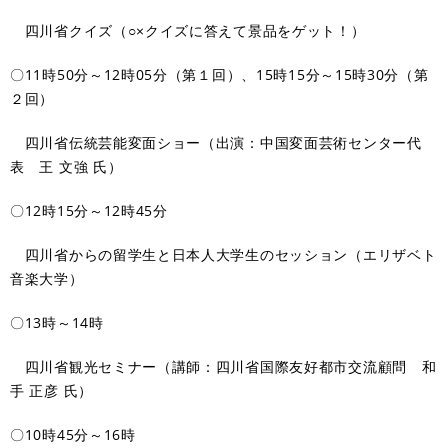
四川省クイズ（○×クイズに答えて景品をゲット！）
〇11時50分～12時05分（第１回）、15時15分～15時30分（第
２回）
四川省伝統芸能変面ショー（出演：中国変面芸術センター代
表 王 文強 氏）
〇12時15分～12時45分
四川省からの留学生と日本人大学生のセッション（エリザベト
音楽大学）
〇13時～14時
四川省観光セミナー（講師：四川省国際友好都市交流顧問 和
手 正彦 氏）
〇10時45分～16時