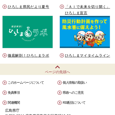
ひろしま県民だより夏号
「ＡＩで未来を切り開く」
ひろしま宣言
徹底解剖！ひろしまラボ
ひろしまマイタイムライン
ページの先頭へ
このホームページについて
個人情報の取扱い
免責事項
県政へのご意見
関連機関
RSS配信について
広島県庁