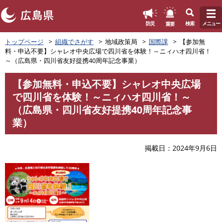
このページの本文へ
重要
防災
検索
メニュー
ペ
トップページ
組織でさがす
地域政策局
国際課
【参加無
ー
料・申込不要】シャレオ中央広場で四川省を体験！～ニィハオ四川省！
ジ
～（広島県・四川省友好提携40周年記念事業）
の
先
【参加無料・申込不要】シャレオ中央広場
頭
本
で四川省を体験！～ニィハオ四川省！～
で
文
す
（広島県・四川省友好提携40周年記念事
。
業）
掲載日
2024年9月6日