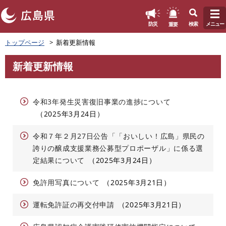
このページの本文へ
重要
防災
検索
メニュー
ペ
トップページ
新着更新情報
ー
ジ
新着更新情報
の
本
先
文
頭
で
令和3年発生災害復旧事業の進捗について
す
2025年3月24日
。
令和７年２月27日公告「「おいしい！広島」県民の
誇りの醸成支援業務公募型プロポーザル」に係る選
定結果について
2025年3月24日
免許用写真について
2025年3月21日
運転免許証の再交付申請
2025年3月21日