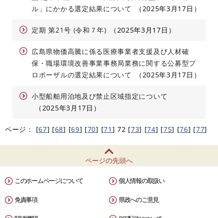
ル」にかかる選定結果について
2025年3月17日
定期 第21号 (令和７年)
2025年3月17日
広島県物価高騰に係る医療事業者支援及び人材確
保・職場環境改善事業事務局業務に関する公募型プ
ロポーザルの選定結果について
2025年3月17日
小型船舶用泊地及び禁止区域指定について
2025年3月17日
ページ：
[
67
]
[
68
]
[
69
]
[
70
]
[
71
]
72
[
73
]
[
74
]
[
75
]
[
76
]
[
77
]
ページの先頭へ
このホームページについて
個人情報の取扱い
免責事項
県政へのご意見