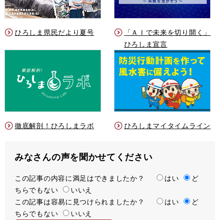
ひろしま県民だより夏号
「ＡＩで未来を切り開く」
ひろしま宣言
徹底解剖！ひろしまラボ
ひろしまマイタイムライン
みなさんの声を聞かせてください
この記事の内容に満足はできましたか？
満
はい
ど
ちらでもない
足
いいえ
この記事は容易に見つけられましたか？
度
容
はい
ど
ちらでもない
易
いいえ