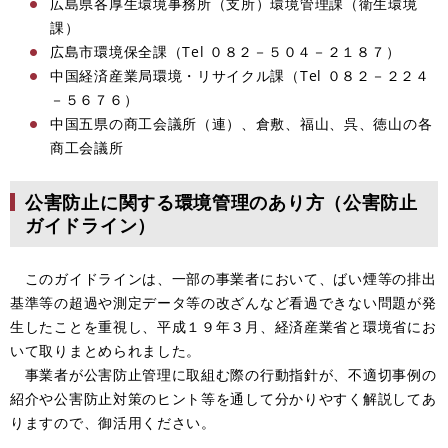
広島県各厚生環境事務所（支所）環境管理課（衛生環境
課）
広島市環境保全課（Tel ０８２－５０４－２１８７）
中国経済産業局環境・リサイクル課（Tel ０８２－２２４
－５６７６）
中国五県の商工会議所（連）、倉敷、福山、呉、徳山の各
商工会議所
公害防止に関する環境管理のあり方（公害防止
ガイドライン）
このガイドラインは、一部の事業者において、ばい煙等の排出
基準等の超過や測定データ等の改ざんなど看過できない問題が発
生したことを重視し、平成１９年３月、経済産業省と環境省にお
いて取りまとめられました。
事業者が公害防止管理に取組む際の行動指針が、不適切事例の
紹介や公害防止対策のヒント等を通して分かりやすく解説してあ
りますので、御活用ください。