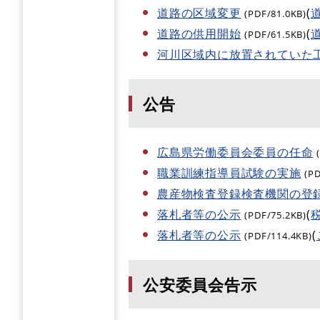
道路の区域変更
(
(PDF/81.0KB)
道路の供用開始
(
(PDF/61.5KB)
河川区域内に放置されていた
公告
広島県労働委員会委員の任命
職業訓練指導員試験の実施
(P
農産物検査登録検査機関の登
落札者等の公示
(
(PDF/75.2KB)
落札者等の公示
(
(PDF/114.4KB)
公安委員会告示