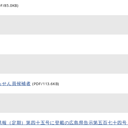
DF/85.0KB)
っせん員候補者
(PDF/113.6KB)
県報（定期）第四十五号に登載の広島県告示第五百七十四号