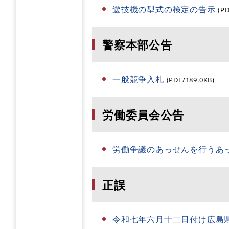
遊技機の型式の検定の告示
(P
警察本部公告
一般競争入札
(PDF/189.0KB)
労働委員会公告
労働争議のあっせんを行うあ
正誤
令和七年六月十二日付け広島