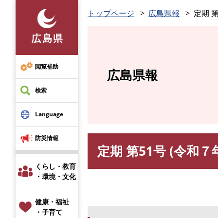
ペ
トップページ
広島県報
定期 第
ー
ジ
の
先
頭
閲覧補助
広島県報
で
す
検索
。
Language
防災情報
定期 第51号 (令和７
本
文
くらし・教育
・環境・文化
健康・福祉
・子育て