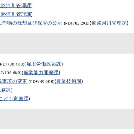
道路河川管理課
)
道路河川管理課
)
工作物の除却及び保管の公示
(
道路河川管理課
)
(PDF/83.2KB)
(
雇用労働政策課
)
(PDF/30.1KB)
(
職業能力開発課
)
DF/138.6KB)
録事項の変更
(
農業技術課
)
(PDF/49.6KB)
税務課
)
こども家庭課
)