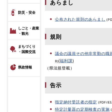
あらまし
防災・安全
公布された規則のあらまし
(P
しごと・産業
・観光
規則
まちづくり
・国際交流
議会の議員その他非常勤の職
(
福利課
)
B)
県政情報
（県法規登載）
告示
指定納付受託者の指定
(PDF/83
特定計量器の定期検査の実施