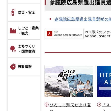
参議院広島県選出議員
防災・安全
参議院広島県選出議員選挙の
しごと・産業
PDF形式のファ
・観光
Adobe R
まちづくり
・国際交流
県政情報
ひろしま県民だより夏
「Ａ