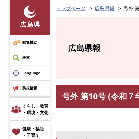
ペ
トップページ
広島県報
号外 第
ー
ジ
の
先
頭
閲覧補助
広島県報
で
す
検索
。
Language
防災情報
号外 第10号 (令和７
本
文
くらし・教育
・環境・文化
健康・福祉
・子育て