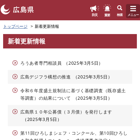
このページの本文へ
重要
防災
検索
メニュー
ペ
トップページ
新着更新情報
ー
ジ
新着更新情報
の
本
先
文
頭
で
ろうあ者専門相談員
2025年3月5日
す
。
広島デジフラ構想の推進
2025年3月5日
令和６年度盛土規制法に基づく基礎調査（既存盛土
等調査）の結果について
2025年3月5日
広島県１０年公募債（３月債）を発行します
2025年3月5日
第11回ひろしまシェフ・コンクール、第10回ひろし