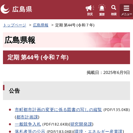
このページの本文へ
重要
防災
検索
メニュー
ペ
トップページ
広島県報
定期 第44号 (令和７年)
ー
ジ
広島県報
の
先
頭
定期 第44号 (令和７年)
で
本
す
文
。
掲載日
2025年6月9日
公告
市町都市計画の変更に係る図書の写しの縦覧
(PDF/135.0KB)
(
都市計画課
)
一般競争入札
(
研究開発課
)
(PDF/182.6KB)
落札者等の公示
(
環境・エネルギー産業課
)
(PDF/183.0KB)