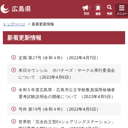
このページの本文へ
重要
防災
検索
メニュー
ペ
トップページ
新着更新情報
ー
ジ
新着更新情報
の
本
先
文
頭
で
定期 第27号 (令和４年)
2022年4月7日
す
。
米日カウンシル ガバナーズ・サークル実行委員会
について
2022年4月6日
令和５年度広島県・広島市公立学校教員採用候補者
選考試験説明会の開催について
2022年4月5日
号外 第19号 (令和４年)
2022年4月5日
世界初「完全自立型Evシェアリングステーション」