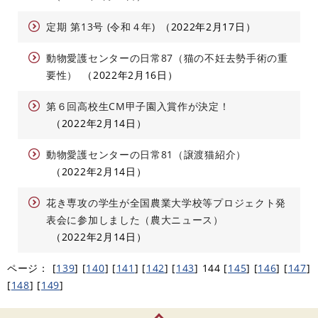
定期 第13号 (令和４年)
2022年2月17日
動物愛護センターの日常87（猫の不妊去勢手術の重
要性）
2022年2月16日
第６回高校生CM甲子園入賞作が決定！
2022年2月14日
動物愛護センターの日常81（譲渡猫紹介）
2022年2月14日
花き専攻の学生が全国農業大学校等プロジェクト発
表会に参加しました（農大ニュース）
2022年2月14日
ページ：
[
139
]
[
140
]
[
141
]
[
142
]
[
143
]
144
[
145
]
[
146
]
[
147
]
[
148
]
[
149
]