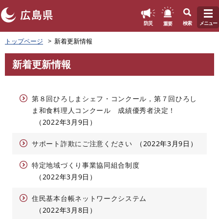
このページの本文へ
重要
防災
検索
メニュー
ペ
トップページ
新着更新情報
ー
ジ
新着更新情報
の
本
先
文
頭
で
第８回ひろしまシェフ・コンクール，第７回ひろし
す
ま和食料理人コンクール 成績優秀者決定！
。
2022年3月9日
サポート詐欺にご注意ください
2022年3月9日
特定地域づくり事業協同組合制度
2022年3月9日
住民基本台帳ネットワークシステム
2022年3月8日