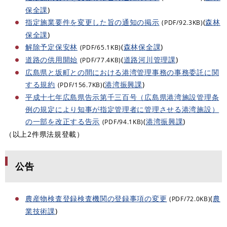
保全課
)
指定施業要件を変更した旨の通知の掲示
(
森林
(PDF/92.3KB)
保全課
)
解除予定保安林
(
森林保全課
)
(PDF/65.1KB)
道路の供用開始
(
道路河川管理課
)
(PDF/77.4KB)
広島県と坂町との間における港湾管理事務の事務委託に関
する規約
(
港湾振興課
)
(PDF/156.7KB)
平成十七年広島県告示第千三百号（広島県港湾施設管理条
例の規定により知事が指定管理者に管理させる港湾施設）
の一部を改正する告示
(
港湾振興課
)
(PDF/94.1KB)
（以上2件県法規登載）
公告
農産物検査登録検査機関の登録事項の変更
(
農
(PDF/72.0KB)
業技術課
)