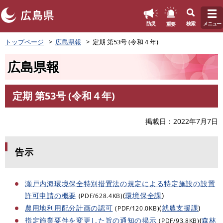
このページの本文へ
重要
防災
検索
メニュー
ペ
トップページ
広島県報
定期 第53号 (令和４年)
ー
ジ
広島県報
の
先
頭
定期 第53号 (令和４年)
で
本
す
文
。
掲載日
2022年7月7日
告示
瀬戸内海環境保全特別措置法の規定による特定施設の設置
許可申請の概要
(
環境保全課
)
(PDF/628.4KB)
農用地利用配分計画の認可
(
就農支援課
)
(PDF/120.0KB)
指定施業要件を変更した旨の通知の掲示
(
森林
(PDF/93.8KB)