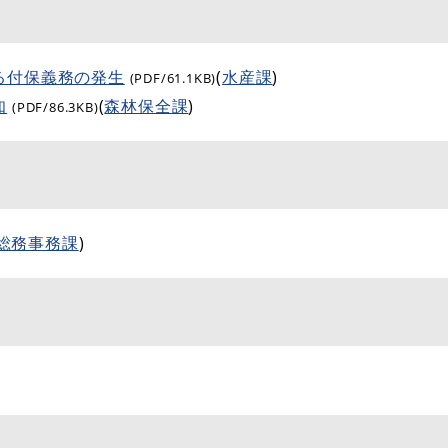
る付保義務の発生
(
水産課
)
(PDF/61.1KB)
知
(
森林保全課
)
(PDF/86.3KB)
総務事務課
)