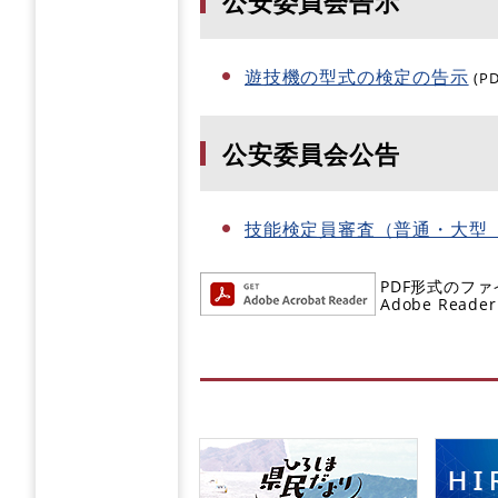
公安委員会告示
遊技機の型式の検定の告示
(P
公安委員会公告
技能検定員審査（普通・大型
PDF形式のファ
Adobe R