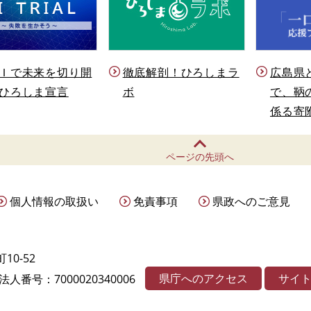
Ｉで未来を切り開
徹底解剖！ひろしまラ
広島県
ひろしま宣言
ボ
で、鞆
係る寄
ページの先頭へ
個人情報の取扱い
免責事項
県政へのご意見
10-52
県庁へのアクセス
サイ
法人番号：7000020340006