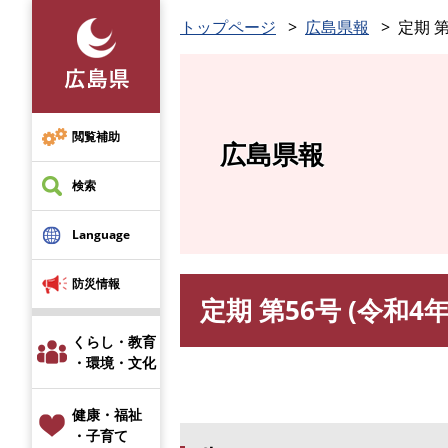
ペ
トップページ
広島県報
定期 第
ー
ジ
の
先
頭
閲覧補助
広島県報
で
す
検索
。
Language
防災情報
定期 第56号 (令和4年
本
文
くらし・教育
・環境・文化
健康・福祉
・子育て