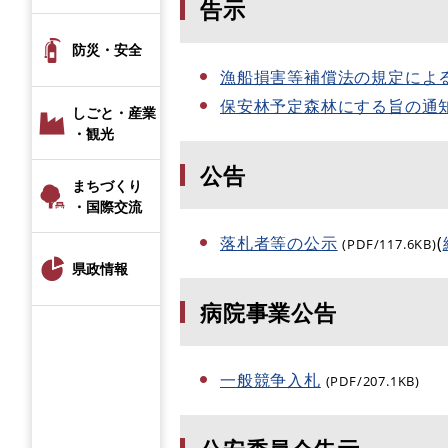
告示
防災・安全
漁船損害等補償法の規定によ
保安林予定森林にする旨の通
しごと・産業
・観光
公告
まちづくり
・国際交流
落札者等の公示
(
(PDF/117.6KB)
県政情報
病院事業公告
一般競争入札
(PDF/207.1KB)