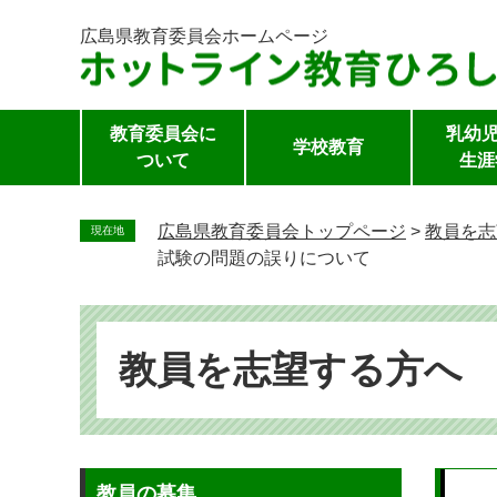
広島県教育委員会
ホームページ
教育委員会に
乳幼児
学校教育
ついて
生涯
ペ
ー
広島県教育委員会トップページ
>
教員を志
現在地
ジ
試験の問題の誤りについて
の
先
頭
で
教員を志望する方へ
す。
本
教員の募集