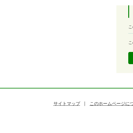
満
こ
足
度
容
こ
易
度
サイトマップ
このホームページに