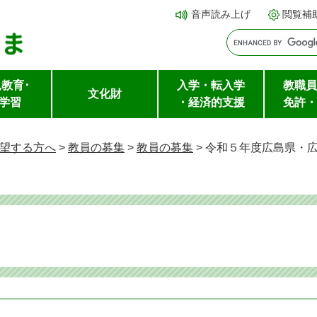
メ
本文へ
音声読み上げ
閲覧補
ニ
ュ
ー
教育･
入学・転入学
教職員
を
文化財
学習
・経済的支援
免許・
飛
ば
望する方へ
>
教員の募集
>
教員の募集
>
令和５年度広島県・
し
て