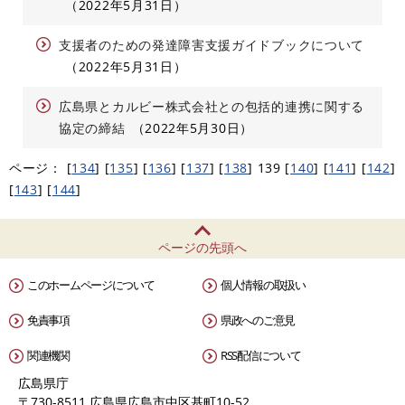
2022年5月31日
支援者のための発達障害支援ガイドブックについて
2022年5月31日
広島県とカルビー株式会社との包括的連携に関する
協定の締結
2022年5月30日
ページ：
[
134
]
[
135
]
[
136
]
[
137
]
[
138
]
139
[
140
]
[
141
]
[
142
]
[
143
]
[
144
]
ページの先頭へ
このホームページについて
個人情報の取扱い
免責事項
県政へのご意見
関連機関
RSS配信について
広島県庁
〒730-8511 広島県広島市中区基町10-52