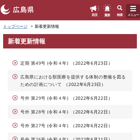
このページの本文へ
重要
防災
検索
メニュー
ペ
トップページ
新着更新情報
ー
ジ
新着更新情報
の
本
先
文
頭
で
定期 第49号 (令和４年)
2022年6月23日
す
。
広島県における獣医療を提供する体制の整備を図る
ための計画について
2022年6月23日
号外 第29号 (令和４年)
2022年6月22日
号外 第28号 (令和４年)
2022年6月22日
号外 第27号 (令和４年)
2022年6月22日
号外 第26号 (令和４年)
2022年6月21日