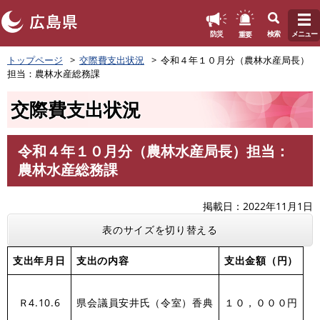
このページの本文へ
重要
防災
検索
メニュー
ペ
トップページ
交際費支出状況
令和４年１０月分（農林水産局長）
ー
担当：農林水産総務課
ジ
の
交際費支出状況
先
頭
で
令和４年１０月分（農林水産局長）担当：
す
本
農林水産総務課
。
文
掲載日
2022年11月1日
表のサイズを切り替える
支出年月日
支出の内容
支出金額（円）
Ｒ4.10.6
県会議員安井氏（令室）香典
１０，０００円