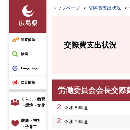
ペ
トップページ
交際費支出状況
ー
ジ
の
先
頭
閲覧補助
交際費支出状況
で
す
検索
。
Language
防災情報
労働委員会会長交際
本
文
くらし・教育
・環境・文化
令和８年度
健康・福祉
令和７年度
・子育て