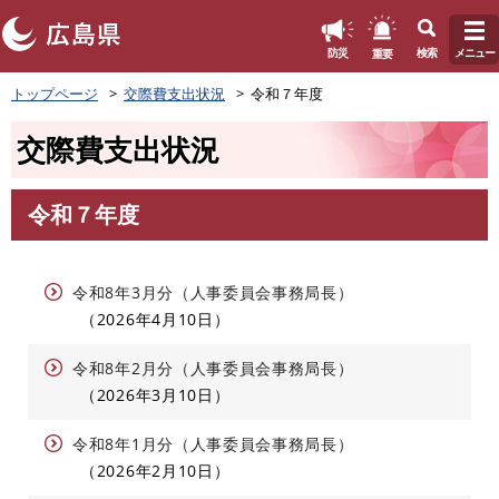
このページの本文へ
重要
防災
検索
メニュー
ペ
トップページ
交際費支出状況
令和７年度
ー
ジ
交際費支出状況
の
先
頭
令和７年度
で
本
す
文
。
令和8年3月分（人事委員会事務局長）
2026年4月10日
令和8年2月分（人事委員会事務局長）
2026年3月10日
令和8年1月分（人事委員会事務局長）
2026年2月10日