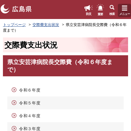
このページの本文へ
重要
防災
検索
メニュー
ペ
トップページ
交際費支出状況
県立安芸津病院長交際費（令和６年
ー
度まで）
ジ
の
交際費支出状況
先
頭
で
県立安芸津病院長交際費（令和６年度ま
す
本
で）
。
文
令和６年度
令和５年度
令和４年度
令和３年度