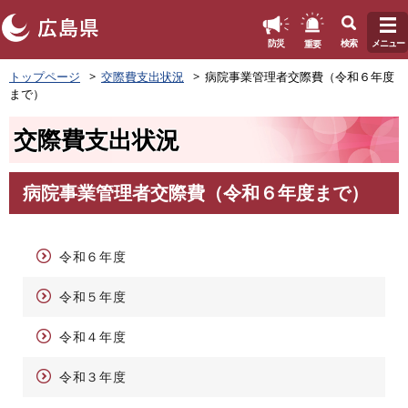
このページの本文へ
重要
防災
検索
メニュー
ペ
トップページ
交際費支出状況
病院事業管理者交際費（令和６年度
ー
まで）
ジ
の
交際費支出状況
先
頭
で
病院事業管理者交際費（令和６年度まで）
す
本
。
文
令和６年度
令和５年度
令和４年度
令和３年度