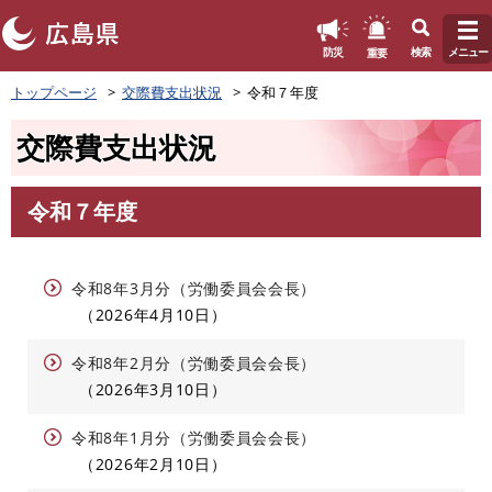
このページの本文へ
重要
防災
検索
メニュー
ペ
トップページ
交際費支出状況
令和７年度
ー
ジ
交際費支出状況
の
先
頭
令和７年度
で
本
す
文
。
令和8年3月分（労働委員会会長）
2026年4月10日
令和8年2月分（労働委員会会長）
2026年3月10日
令和8年1月分（労働委員会会長）
2026年2月10日