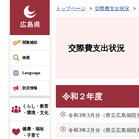
ペ
トップページ
交際費支出状況
ー
ジ
の
先
頭
閲覧補助
交際費支出状況
で
す
検索
。
Language
防災情報
令和２年度
本
文
くらし・教育
・環境・文化
令和3年3月分（県立広島病院
健康・福祉
令和3年2月分（県立広島病院
・子育て