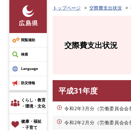
ペ
トップページ
交際費支出状況
ー
ジ
の
先
頭
閲覧補助
交際費支出状況
で
す
検索
。
Language
防災情報
平成31年度
本
文
くらし・教育
・環境・文化
令和2年3月分（労働委員会会
健康・福祉
令和2年2月分（労働委員会会
・子育て