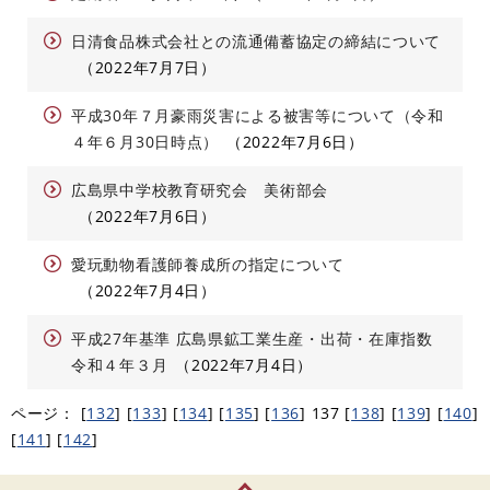
日清食品株式会社との流通備蓄協定の締結について
2022年7月7日
平成30年７月豪雨災害による被害等について（令和
４年６月30日時点）
2022年7月6日
広島県中学校教育研究会 美術部会
2022年7月6日
愛玩動物看護師養成所の指定について
2022年7月4日
平成27年基準 広島県鉱工業生産・出荷・在庫指数
令和４年３月
2022年7月4日
ページ：
[
132
]
[
133
]
[
134
]
[
135
]
[
136
]
137
[
138
]
[
139
]
[
140
]
[
141
]
[
142
]