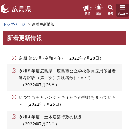
このページの本文へ
重要
防災
検索
メニュー
ペ
トップページ
新着更新情報
ー
ジ
新着更新情報
の
本
先
文
頭
で
定期 第59号 (令和４年)
2022年7月28日
す
。
令和５年度広島県・広島市公立学校教員採用候補者
選考試験（第１次）受験者数について
2022年7月26日
いつでもチャレンジ～キミたちの挑戦をまっている
～
2022年7月25日
令和４年度 土木建築行政の概要
2022年7月25日