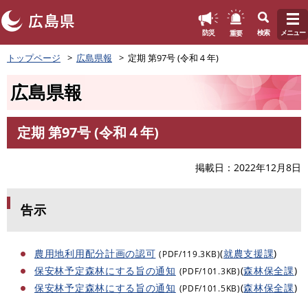
このページの本文へ
重要
防災
検索
メニュー
ペ
トップページ
広島県報
定期 第97号 (令和４年)
ー
ジ
広島県報
の
先
頭
定期 第97号 (令和４年)
で
本
す
文
。
掲載日
2022年12月8日
告示
農用地利用配分計画の認可
(
就農支援課
)
(PDF/119.3KB)
保安林予定森林にする旨の通知
(
森林保全課
)
(PDF/101.3KB)
保安林予定森林にする旨の通知
(
森林保全課
)
(PDF/101.5KB)