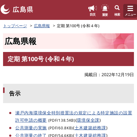
このページの本文へ
重要
防災
検索
メニュー
ペ
トップページ
広島県報
定期 第100号 (令和４年)
ー
ジ
広島県報
の
先
頭
定期 第100号 (令和４年)
で
本
す
文
。
掲載日
2022年12月19日
告示
瀬戸内海環境保全特別措置法の規定による特定施設の設置
許可申請の概要
(
環境保全課
)
(PDF/138.5KB)
公共測量の実施
(
土木建築総務課
)
(PDF/60.8KB)
公共測量の終了
(
土木建築総務課
)
(PDF/54.6KB)