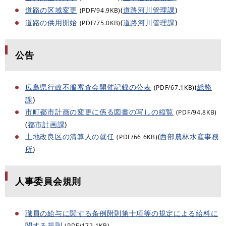
道路の区域変更
(
道路河川管理課
)
(PDF/94.9KB)
道路の供用開始
(
道路河川管理課
)
(PDF/75.0KB)
公告
広島県行政不服審査会開催記録の公表
(
総務
(PDF/67.1KB)
課
)
市町都市計画の変更に係る図書の写しの縦覧
(PDF/94.8KB)
(
都市計画課
)
土地改良区の清算人の就任
(
西部農林水産事務
(PDF/66.6KB)
所
)
人事委員会規則
職員の給与に関する条例附則第十項等の規定による給料に
関する規則
(PDF/172.1KB)