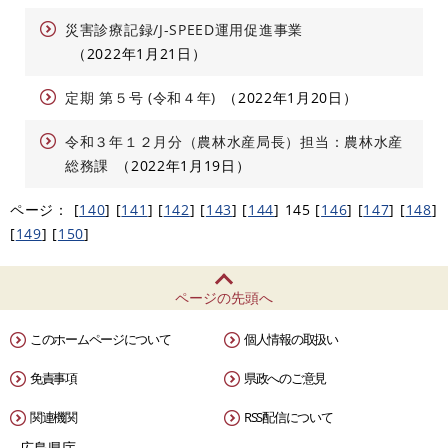
災害診療記録/J-SPEED運用促進事業
2022年1月21日
定期 第５号 (令和４年)
2022年1月20日
令和３年１２月分（農林水産局長）担当：農林水産
総務課
2022年1月19日
ページ：
[
140
]
[
141
]
[
142
]
[
143
]
[
144
]
145
[
146
]
[
147
]
[
148
]
[
149
]
[
150
]
ページの先頭へ
このホームページについて
個人情報の取扱い
免責事項
県政へのご意見
関連機関
RSS配信について
広島県庁