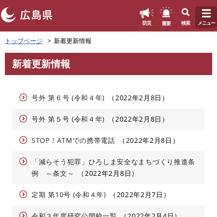
このページの本文へ
重要
防災
検索
メニュー
ペ
トップページ
新着更新情報
ー
ジ
新着更新情報
の
本
先
文
頭
で
号外 第６号 (令和４年)
2022年2月8日
す
。
号外 第５号 (令和４年)
2022年2月8日
STOP！ATMでの携帯電話
2022年2月8日
「減らそう犯罪」ひろしま安全なまちづくり推進条
例 ～条文～
2022年2月8日
定期 第10号 (令和４年)
2022年2月7日
令和３年度研究公開校一覧
2022年2月4日