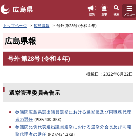
このページの本文へ
重要
防災
検索
メニュー
ペ
トップページ
広島県報
号外 第28号 (令和４年)
ー
ジ
広島県報
の
先
頭
号外 第28号 (令和４年)
で
本
す
文
。
掲載日
2022年6月22日
選挙管理委員会告示
参議院広島県選出議員選挙における選挙長及び同職務代理
者の選任
(PDF/430.0KB)
参議院比例代表選出議員選挙における選挙分会長及び同職
務代理者の選任
(PDF/431.2KB)