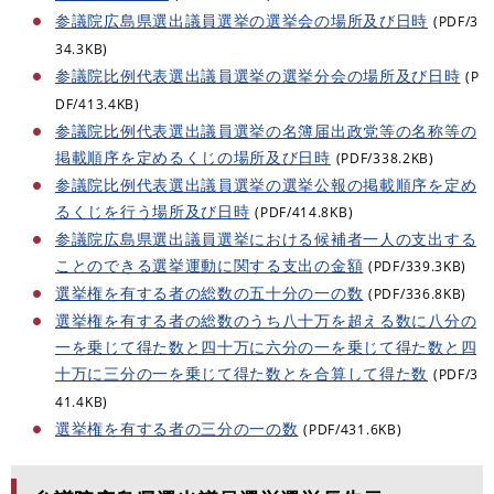
参議院広島県選出議員選挙の選挙会の場所及び日時
(PDF/3
34.3KB)
参議院比例代表選出議員選挙の選挙分会の場所及び日時
(P
DF/413.4KB)
参議院比例代表選出議員選挙の名簿届出政党等の名称等の
掲載順序を定めるくじの場所及び日時
(PDF/338.2KB)
参議院比例代表選出議員選挙の選挙公報の掲載順序を定め
るくじを行う場所及び日時
(PDF/414.8KB)
参議院広島県選出議員選挙における候補者一人の支出する
ことのできる選挙運動に関する支出の金額
(PDF/339.3KB)
選挙権を有する者の総数の五十分の一の数
(PDF/336.8KB)
選挙権を有する者の総数のうち八十万を超える数に八分の
一を乗じて得た数と四十万に六分の一を乗じて得た数と四
十万に三分の一を乗じて得た数とを合算して得た数
(PDF/3
41.4KB)
選挙権を有する者の三分の一の数
(PDF/431.6KB)