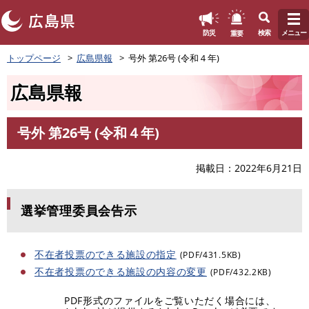
このページの本文へ
重要
防災
検索
メニュー
ペ
トップページ
広島県報
号外 第26号 (令和４年)
ー
ジ
広島県報
の
先
頭
号外 第26号 (令和４年)
で
本
す
文
。
掲載日
2022年6月21日
選挙管理委員会告示
不在者投票のできる施設の指定
(PDF/431.5KB)
不在者投票のできる施設の内容の変更
(PDF/432.2KB)
PDF形式のファイルをご覧いただく場合には、