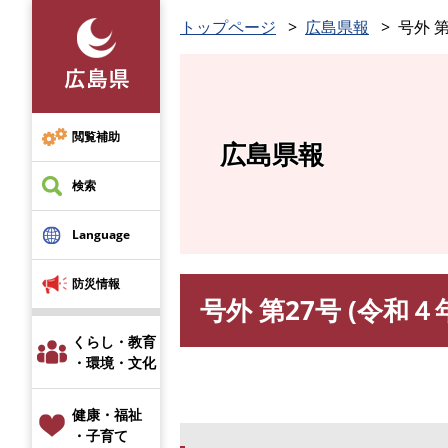
ペ
トップページ
広島県報
号外 第
ー
ジ
の
先
頭
閲覧補助
広島県報
で
す
検索
。
Language
防災情報
号外 第27号 (令和４
本
文
くらし・教育
・環境・文化
健康・福祉
・子育て