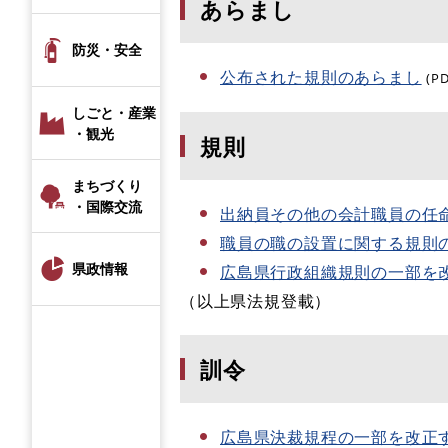
あらまし
防災・安全
公布された規則のあらまし
(P
しごと・産業
・観光
規則
まちづくり
・国際交流
出納員その他の会計職員の任
職員の職の設置に関する規則
県政情報
広島県行政組織規則の一部を
（以上県法規登載）
訓令
広島県決裁規程の一部を改正