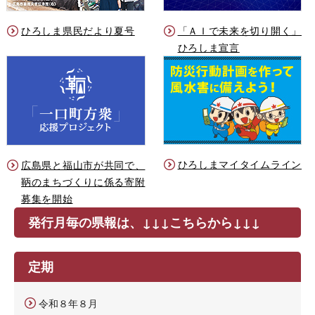
ひろしま県民だより夏号
「ＡＩで未来を切り開く」
ひろしま宣言
ひろしまマイタイムライン
広島県と福山市が共同で、
鞆のまちづくりに係る寄附
募集を開始
発行月毎の県報は、↓↓↓こちらから↓↓↓
定期
令和８年８月