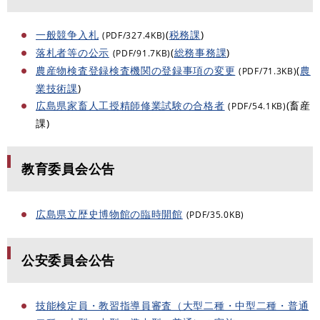
一般競争入札
(
税務課
)
(PDF/327.4KB)
落札者等の公示
(
総務事務課
)
(PDF/91.7KB)
農産物検査登録検査機関の登録事項の変更
(
農
(PDF/71.3KB)
業技術課
)
広島県家畜人工授精師修業試験の合格者
(畜産
(PDF/54.1KB)
課)
教育委員会公告
広島県立歴史博物館の臨時開館
(PDF/35.0KB)
公安委員会公告
技能検定員・教習指導員審査（大型二種・中型二種・普通