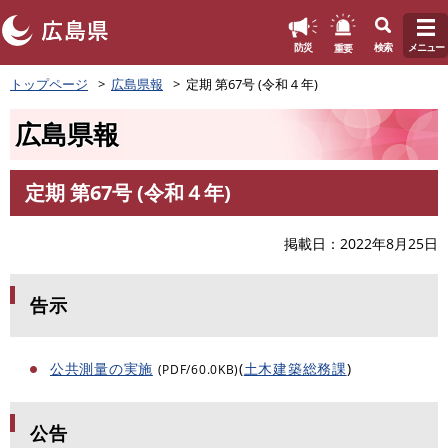
このページの本文へ
重要
防災
検索
メニュー
ペ
トップページ
広島県報
定期 第67号 (令和４年)
ー
ジ
広島県報
の
先
頭
定期 第67号 (令和４年)
で
本
す
文
。
掲載日
2022年8月25日
告示
公共測量の実施
(
土木建築総務課
)
(PDF/60.0KB)
公告