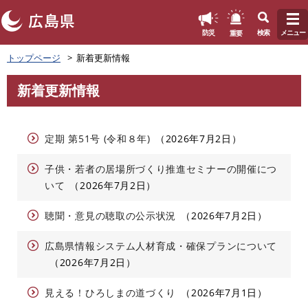
このページの本文へ
重要
防災
検索
メニュー
ペ
トップページ
新着更新情報
ー
ジ
新着更新情報
の
本
先
文
頭
で
定期 第51号 (令和８年)
2026年7月2日
す
。
子供・若者の居場所づくり推進セミナーの開催につ
いて
2026年7月2日
聴聞・意見の聴取の公示状況
2026年7月2日
広島県情報システム人材育成・確保プランについて
2026年7月2日
見える！ひろしまの道づくり
2026年7月1日