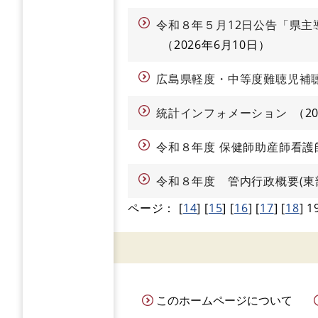
令和８年５月12日公告「県
2026年6月10日
広島県軽度・中等度難聴児補
統計インフォメーション
2
令和８年度 保健師助産師看
令和８年度 管内行政概要(東
ページ：
[
14
]
[
15
]
[
16
]
[
17
]
[
18
]
1
このホームページについて