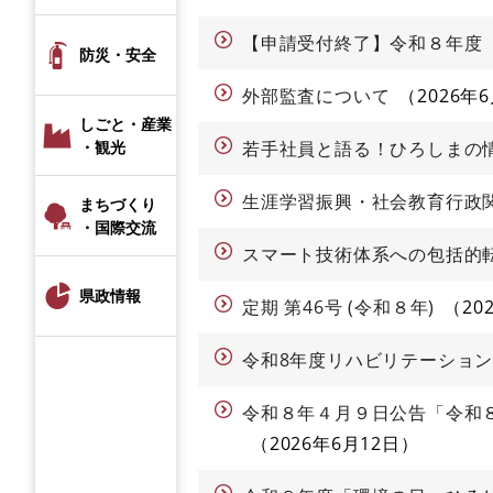
【申請受付終了】令和８年度
防災・安全
外部監査について
2026年
しごと・産業
・観光
若手社員と語る！ひろしまの
生涯学習振興・社会教育行政
まちづくり
・国際交流
スマート技術体系への包括的
県政情報
定期 第46号 (令和８年)
20
令和8年度リハビリテーショ
令和８年４月９日公告「令和
2026年6月12日