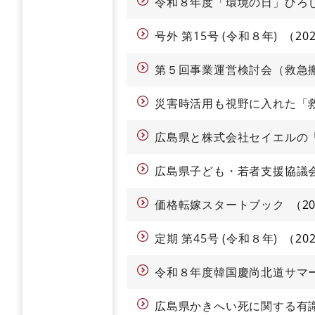
令和８年度「環境の日」ひろ
号外 第15号 (令和８年)
20
第５回事業運営検討会（救急
災害時活用も視野に入れた「
広島県と株式会社セイエルの
広島県子ども・若者支援協議
価格転嫁スタートブック
2
定期 第45号 (令和８年)
20
令和８年度韓国慶尚北道サマ
広島県かきへい死に関する有