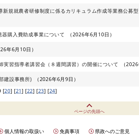
主導新規就農者研修制度に係るカリキュラム作成等業務公募
聴器購入費助成事業について
2026年6月10日
026年6月10日
護師実習指導者講習会（８週間講習）の開催について
202
部建設事務所)
2026年6月9日
9
[
20
]
[
21
]
[
22
]
[
23
]
[
24
]
ページの先頭へ
個人情報の取扱い
免責事項
県政へのご意見