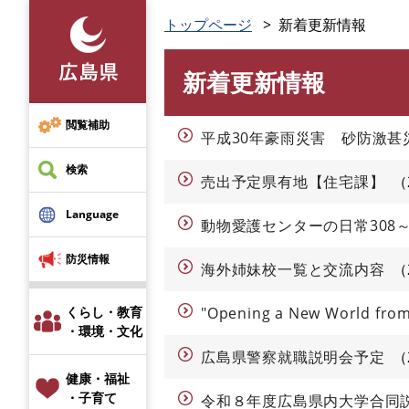
ペ
トップページ
新着更新情報
ー
ジ
新着更新情報
の
本
先
文
頭
閲覧補助
平成30年豪雨災害 砂防激
で
す
検索
売出予定県有地【住宅課】
。
Language
動物愛護センターの日常308
防災情報
海外姉妹校一覧と交流内容
くらし・教育
"Opening a New World from
・環境・文化
広島県警察就職説明会予定
健康・福祉
・子育て
令和８年度広島県内大学合同