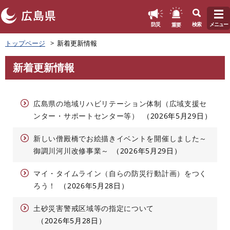
このページの本文へ
重要
防災
検索
メニュー
ペ
トップページ
新着更新情報
ー
ジ
新着更新情報
の
本
先
文
頭
で
広島県の地域リハビリテーション体制（広域支援セ
す
ンター・サポートセンター等）
2026年5月29日
。
新しい僧殿橋でお絵描きイベントを開催しました～
御調川河川改修事業～
2026年5月29日
マイ・タイムライン（自らの防災行動計画）をつく
ろう！
2026年5月28日
土砂災害警戒区域等の指定について
2026年5月28日