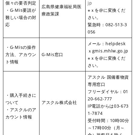
個々の要否判定
jp
広島県健康福祉局医
・G-Mis要請が
※ｘを@に変換くだ
療政策課
難しい場合の対
さい。
応
緊急時：082-513-3
056
メール：helpdesk
・G-Misの操作
ｘgmis.mhlw.go.jp
方法、アカウン
G-Mis窓口
※ｘを@に変換くだ
ト情報
さい。
アスクル 国備蓄物資
専用窓口
フリーダイヤル：01
・購入手続きに
20-662-777
ついて
アスクル株式会社
IP電話からは03-673
・アスクルのア
1-7874
カウント情報
受付時間：10時00分
～17時00分（月～
金）祝祭日を除く