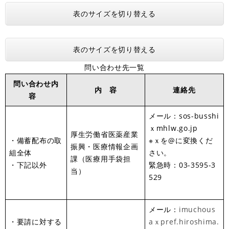
表のサイズを切り替える
表のサイズを切り替える
問い合わせ先一覧
問い合わせ内
内 容
連絡先
容
メール：sos-busshi
ｘmhlw.go.jp
厚生労働省医薬産業
・備蓄配布の取
※ｘを@に変換くだ
振興・医療情報企画
組全体
さい。
課（医療用手袋担
・下記以外
緊急時：03-3595-3
当）
529
メール：
imuchous
・要請に対する
aｘpref.hiroshima.