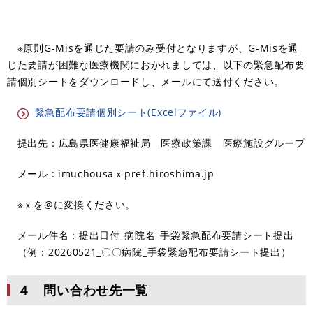
※原則G-Misを通じた要請のみ受付となりますが、G-Misを通
じた要請が困難な医療機関におかれましては、以下の緊急配布要
請個別シートをダウンロードし、メールにて送付ください。
緊急配布要請個別シート(Excelファイル)
提出先：広島県医健康福祉局 医療政策課 医療施設グループ
メール : imuchousaｘpref.hiroshima.jp
※ｘを@に変換ください。
メール件名：提出日付_病院名_手袋緊急配布要請シート提出
（例：20260521_〇〇病院_手袋緊急配布要請シート提出）
４ 問い合わせ先一覧