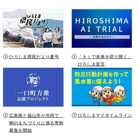
ひろしま県民だより夏号
「ＡＩで未来を切り開く」
ひろしま宣言
ひろしまマイタイムライン
広島県と福山市が共同で、
鞆のまちづくりに係る寄附
募集を開始