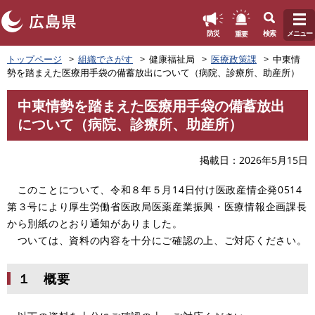
このページの本文へ
重要
防災
検索
メニュー
ペ
トップページ
組織でさがす
健康福祉局
医療政策課
中東情
ー
勢を踏まえた医療用手袋の備蓄放出について（病院、診療所、助産所）
ジ
の
中東情勢を踏まえた医療用手袋の備蓄放出
先
本
について（病院、診療所、助産所）
頭
文
で
す
掲載日
2026年5月15日
。
このことについて、令和８年５月14日付け医政産情企発0514
第３号により厚生労働省医政局医薬産業振興・医療情報企画課長
から別紙のとおり通知がありました。
ついては、資料の内容を十分にご確認の上、ご対応ください。
１ 概要