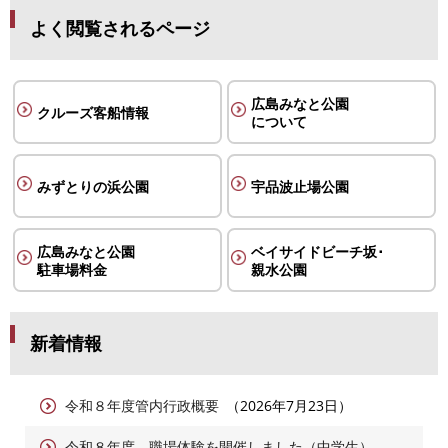
よく閲覧されるページ
広島みなと公園
クルーズ客船情報
について
みずとりの浜公園
宇品波止場公園
広島みなと公園
ベイサイドビーチ坂･
駐車場料金
親水公園
新着情報
令和８年度管内行政概要
2026年7月23日
令和８年度 職場体験を開催しました（中学生）