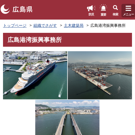
このページの本文へ
重要
防災
検索
メニュー
ペ
トップページ
組織でさがす
土木建築局
広島港湾振興事務所
ー
ジ
広島港湾振興事務所
の
本
先
文
頭
で
す
。