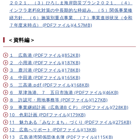
２０２１、（３）ひろしま海岸防災プラン２０２１、（４）
インフラ老朽化対策の中長期的な枠組み、（５）関係事業修
繕方針、（６）施策別重点事業、（７）事業進捗状況（令和
７年度末時点） (PDFファイル)(4.57MB)
＜資料編＞
１ 広島港 (PDFファイル)(852KB)
２ 小用港 (PDFファイル)(187KB)
３ 鹿川港 (PDFファイル)(178KB)
４ 中田港 (PDFファイル)(165KB)
５ 三高港.pdf (PDFファイル)(168KB)
６ 草津漁港、７ 五日市漁港 (PDFファイル)(46KB)
８ 許認可・用地事務等 (PDFファイル)(127KB)
９ 事業継続計画（広島港B C P） (PDFファイル)(728KB)
10 色彩計画 (PDFファイル)(179KB)
11 魅力ある「みなとまち」づくり (PDFファイル)(275KB)
12 広島へリポート (PDFファイル)(13KB)
13 広島港湾関係団体名簿 (PDFファイル)(115KB)