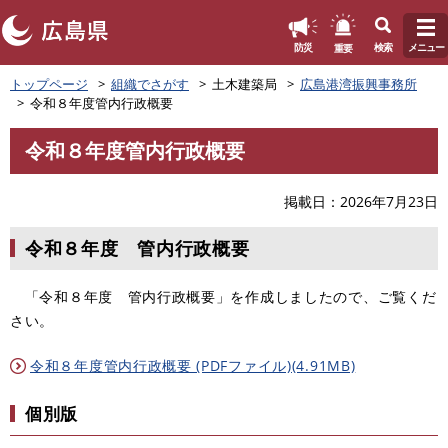
このページの本文へ
重要
防災
検索
メニュー
ペ
トップページ
組織でさがす
土木建築局
広島港湾振興事務所
ー
令和８年度管内行政概要
ジ
の
令和８年度管内行政概要
先
本
頭
文
で
掲載日
2026年7月23日
す
。
令和８年度 管内行政概要
「令和８年度 管内行政概要」を作成しましたので、ご覧くだ
さい。
令和８年度管内行政概要 (PDFファイル)(4.91MB)
個別版