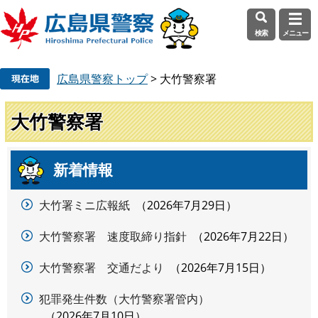
検索
メニュー
ペ
メ
広島県警察トップ
>
大竹警察署
ー
ニ
ジ
ュ
の
ー
大竹警察署
先
を
頭
飛
で
ば
新着情報
本
す
し
文
。
て
大竹署ミニ広報紙
2026年7月29日
本
文
大竹警察署 速度取締り指針
2026年7月22日
へ
大竹警察署 交通だより
2026年7月15日
犯罪発生件数（大竹警察署管内）
2026年7月10日