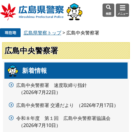
検索
メニュー
ペ
メ
広島県警察トップ
>
広島中央警察署
ー
ニ
ジ
ュ
の
ー
広島中央警察署
先
を
頭
飛
で
ば
新着情報
本
す
し
文
。
て
広島中央警察署 速度取締り指針
本
2026年7月22日
文
へ
広島中央警察署 交通だより
2026年7月17日
令和８年度 第１回 広島中央警察署協議会
2026年7月10日