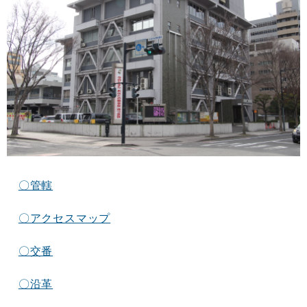
〇管轄
〇アクセスマップ
〇交番
〇沿革